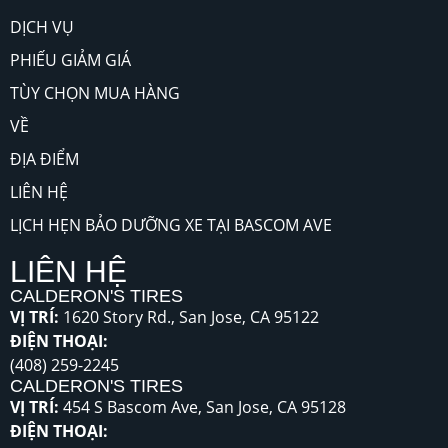
DỊCH VỤ
PHIẾU GIẢM GIÁ
TÙY CHỌN MUA HÀNG
VỀ
ĐỊA ĐIỂM
LIÊN HỆ
LỊCH HẸN BẢO DƯỠNG XE TẠI BASCOM AVE
LIÊN HỆ
CALDERON'S TIRES
VỊ TRÍ:
1620 Story Rd., San Jose, CA 95122
ĐIỆN THOẠI:
(408) 259-2245
CALDERON'S TIRES
VỊ TRÍ:
454 S Bascom Ave, San Jose, CA 95128
ĐIỆN THOẠI: