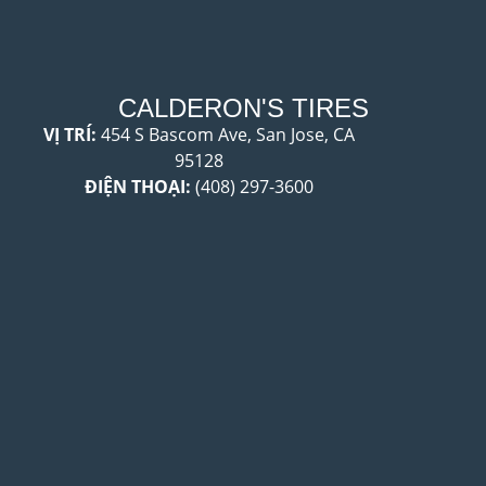
CALDERON'S TIRES
VỊ TRÍ:
454 S Bascom Ave, San Jose, CA
95128
ĐIỆN THOẠI:
(408) 297-3600