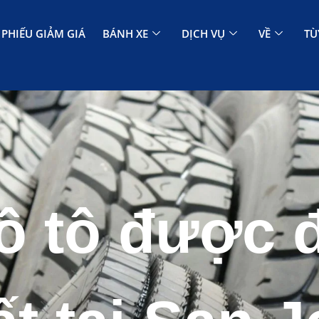
PHIẾU GIẢM GIÁ
BÁNH XE
DỊCH VỤ
VỀ
TÙ
ô tô được 