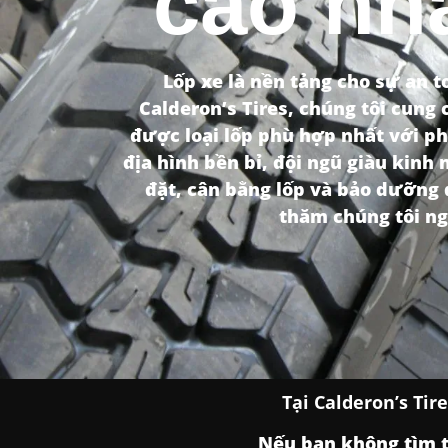
cao nhấ
Lốp xe là nền tảng cho sự an t
Calderon’s Tires, chúng tôi cung
được loại lốp phù hợp nhất với ph
địa hình bền bỉ, đội ngũ giàu kinh
đặt, cân bằng lốp và bảo dưỡng đ
thăm chúng tôi ng
Tại Calderon’s Ti
Nếu bạn không tìm t