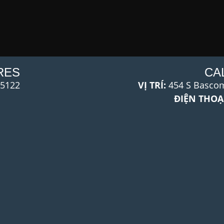
RES
CA
95122
VỊ TRÍ:
454 S Bascom
ĐIỆN THOẠI