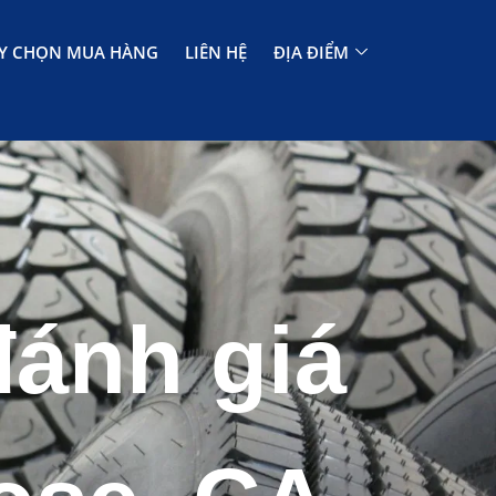
Y CHỌN MUA HÀNG
LIÊN HỆ
ĐỊA ĐIỂM
đánh giá