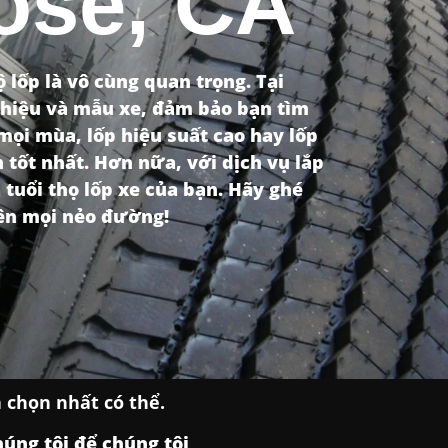
Jose, CA
 lốp là vô cùng quan trọng. Tại
g hiệu và mẫu xe, đảm bảo bạn tìm
mọi mùa, lốp hiệu suất cao hay lốp
 tốt nhất. Hơn nữa, với dịch vụ lắp
 tuổi thọ lốp xe của bạn. Hãy ghé
rên mọi nẻo đường!
 chọn nhất có thể.
úng tôi để chúng tôi