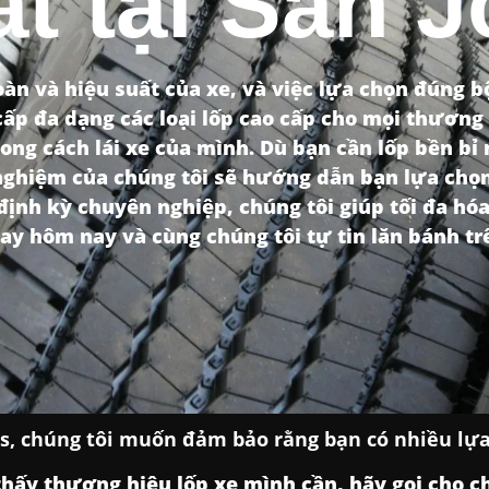
t tại San 
oàn và hiệu suất của xe, và việc lựa chọn đúng bộ
 cấp đa dạng các loại lốp cao cấp cho mọi thươn
ong cách lái xe của mình. Dù bạn cần lốp bền bỉ 
 nghiệm của chúng tôi sẽ hướng dẫn bạn lựa chọn
ịnh kỳ chuyên nghiệp, chúng tôi giúp tối đa hóa
ay hôm nay và cùng chúng tôi tự tin lăn bánh t
res, chúng tôi muốn đảm bảo rằng bạn có nhiều lựa
hấy thương hiệu lốp xe mình cần, hãy gọi cho ch