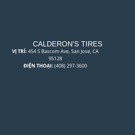
CALDERON'S TIRES
VỊ TRÍ:
454 S Bascom Ave, San Jose, CA
95128
ĐIỆN THOẠI:
(408) 297-3600