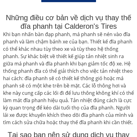
Những điều cơ bản về dịch vụ thay thế
đĩa phanh tại Calderon's Tires
Khi bạn nhấn bàn đạp phanh, má phanh sẽ nén vào đĩa
phanh và làm chậm bánh xe của bạn. Thiết kế đĩa phanh
có thể khác nhau tùy theo xe và tùy theo hệ thống
phanh. Sự khác biệt về thiết kế giúp tản nhiệt sinh ra
giữa má phanh và đĩa phanh khi bạn giảm tốc độ xe. Hệ
thống phanh đĩa có thể giải thích cho việc tản nhiệt theo
hai cách: đĩa phanh sẽ có thiết kế thông gió hoặc má
phanh sẽ có một khe trên bề mặt. Các lỗ thông hơi và
khe này cung cấp các lối đi để lưu thông không khí có thể
làm mát đĩa phanh hiệu quả. Tản nhiệt đúng cách là cực
kỳ quan trọng để kéo dài tuổi thọ của đĩa phanh. Người
lái xe được khuyến khích theo dõi đĩa phanh của mình và
tìm cách sửa chữa hoặc thay thế đĩa phanh khi cần thiết.
Tại sao bạn nên sử dụng dịch vụ thay