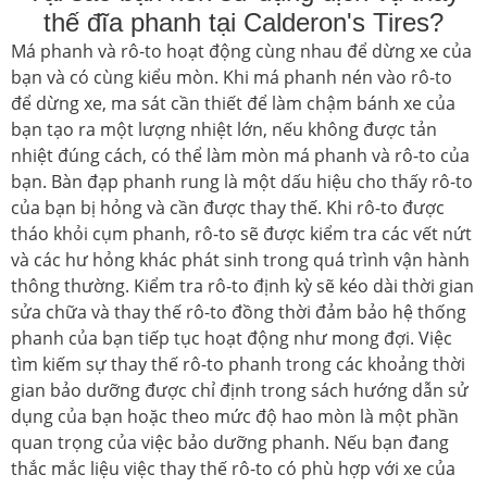
thế đĩa phanh tại Calderon's Tires?
Má phanh và rô-to hoạt động cùng nhau để dừng xe của
bạn và có cùng kiểu mòn. Khi má phanh nén vào rô-to
để dừng xe, ma sát cần thiết để làm chậm bánh xe của
bạn tạo ra một lượng nhiệt lớn, nếu không được tản
nhiệt đúng cách, có thể làm mòn má phanh và rô-to của
bạn. Bàn đạp phanh rung là một dấu hiệu cho thấy rô-to
của bạn bị hỏng và cần được thay thế. Khi rô-to được
tháo khỏi cụm phanh, rô-to sẽ được kiểm tra các vết nứt
và các hư hỏng khác phát sinh trong quá trình vận hành
thông thường. Kiểm tra rô-to định kỳ sẽ kéo dài thời gian
sửa chữa và thay thế rô-to đồng thời đảm bảo hệ thống
phanh của bạn tiếp tục hoạt động như mong đợi. Việc
tìm kiếm sự thay thế rô-to phanh trong các khoảng thời
gian bảo dưỡng được chỉ định trong sách hướng dẫn sử
dụng của bạn hoặc theo mức độ hao mòn là một phần
quan trọng của việc bảo dưỡng phanh. Nếu bạn đang
thắc mắc liệu việc thay thế rô-to có phù hợp với xe của