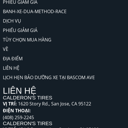
PHIẾU GIẢM GIÁ
BANH-XE-DUA-METHOD-RACE
DỊCH VỤ
PHIẾU GIẢM GIÁ
TÙY CHỌN MUA HÀNG
VỀ
ĐỊA ĐIỂM
LIÊN HỆ
LỊCH HẸN BẢO DƯỠNG XE TẠI BASCOM AVE
LIÊN HỆ
CALDERON'S TIRES
VỊ TRÍ:
1620 Story Rd., San Jose, CA 95122
ĐIỆN THOẠI:
(408) 259-2245
CALDERON'S TIRES