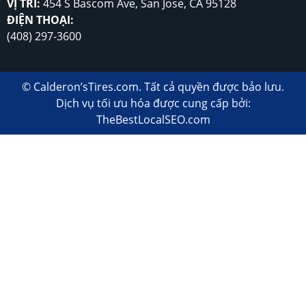
VỊ TRÍ:
454 S Bascom Ave, San Jose, CA 95128
ĐIỆN THOẠI:
(408) 297-3600
©
Calderon’sTires.com
.
Tất cả quyền được bảo lưu.
Dịch vụ tối ưu hóa được cung cấp bởi:
TheBestLocalSEO.com