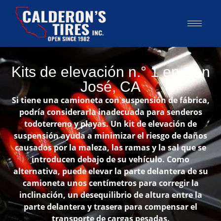
Kits de elevación n.° 1 en San
José, CA
Si tiene una camioneta con suspensión de fábrica,
podría considerarla inadecuada para senderos
todoterreno y playas. Un kit de elevación de
suspensión ayuda a minimizar el riesgo de daños
causados por la maleza, las ramas y la sal que se
introducen debajo de su vehículo. Como
alternativa, puede elevar la parte delantera de su
camioneta unos centímetros para corregir la
inclinación, un desequilibrio de altura entre la
parte delantera y trasera para compensar el
transporte de cargas pesadas.